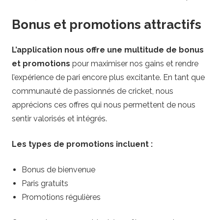
Bonus et promotions attractifs
L’application nous offre une multitude de bonus
et promotions
pour maximiser nos gains et rendre
l’expérience de pari encore plus excitante. En tant que
communauté de passionnés de cricket, nous
apprécions ces offres qui nous permettent de nous
sentir valorisés et intégrés.
Les types de promotions incluent :
Bonus de bienvenue
Paris gratuits
Promotions régulières