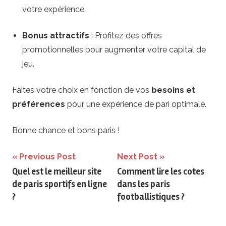
votre expérience.
Bonus attractifs
: Profitez des offres
promotionnelles pour augmenter votre capital de
jeu.
Faites votre choix en fonction de vos
besoins et
préférences
pour une expérience de pari optimale.
Bonne chance et bons paris !
Navigation
Previous Post
Next Post
Quel est le meilleur site
Comment lire les cotes
de
de paris sportifs en ligne
dans les paris
l’article
?
footballistiques ?