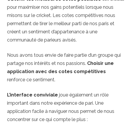
pour maximiser nos gains potentiels lorsque nous
misons sur le cricket. Les cotes compétitives nous
permettent de tirer le meilleur parti de nos paris et
créent un sentiment d’appartenance à une
communauté de parieurs avisés.
Nous avons tous envie de faire partie d’un groupe qui
partage nos intérêts et nos passions.
Choisir une
application avec des cotes compétitives
renforce ce sentiment.
L’interface conviviale
joue également un rôle
important dans notre expérience de pari. Une
application facile à naviguer nous permet de nous
concentrer sur ce qui compte le plus :