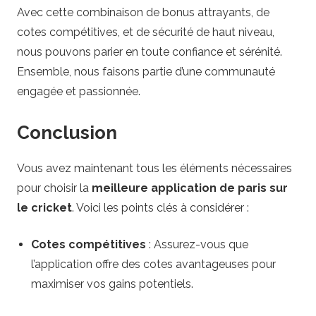
Avec cette combinaison de bonus attrayants, de
cotes compétitives, et de sécurité de haut niveau,
nous pouvons parier en toute confiance et sérénité.
Ensemble, nous faisons partie d’une communauté
engagée et passionnée.
Conclusion
Vous avez maintenant tous les éléments nécessaires
pour choisir la
meilleure application de paris sur
le cricket
. Voici les points clés à considérer :
Cotes compétitives
: Assurez-vous que
l’application offre des cotes avantageuses pour
maximiser vos gains potentiels.