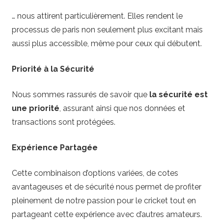
… nous attirent particulièrement. Elles rendent le
processus de paris non seulement plus excitant mais
aussi plus accessible, même pour ceux qui débutent.
Priorité à la Sécurité
Nous sommes rassurés de savoir que
la sécurité est
une priorité
, assurant ainsi que nos données et
transactions sont protégées.
Expérience Partagée
Cette combinaison d’options variées, de cotes
avantageuses et de sécurité nous permet de profiter
pleinement de notre passion pour le cricket tout en
partageant cette expérience avec d’autres amateurs.