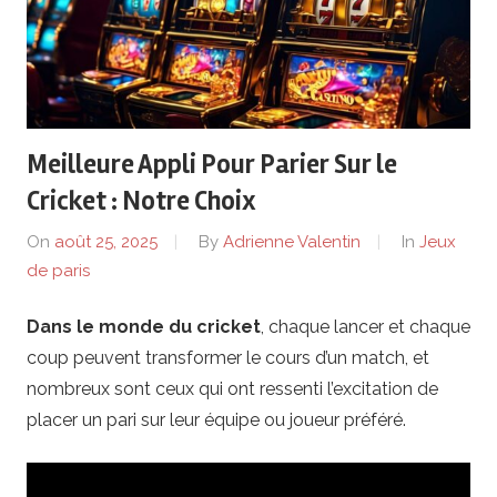
h
P
o
Meilleure Appli Pour Parier Sur le
k
Cricket : Notre Choix
On
août 25, 2025
By
Adrienne Valentin
In
Jeux
e
de paris
r
Dans le monde du cricket
, chaque lancer et chaque
coup peuvent transformer le cours d’un match, et
R
nombreux sont ceux qui ont ressenti l’excitation de
a
placer un pari sur leur équipe ou joueur préféré.
d