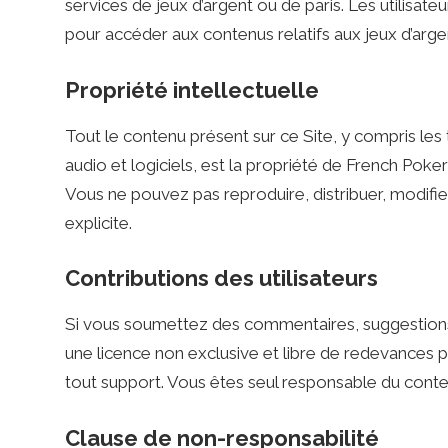
k
services de jeux d’argent ou de paris. Les utilisateur
pour accéder aux contenus relatifs aux jeux d’arge
e
Propriété intellectuelle
r
Tout le contenu présent sur ce Site, y compris les
audio et logiciels, est la propriété de French Poker 
Vous ne pouvez pas reproduire, distribuer, modifi
R
explicite.
a
Contributions des utilisateurs
Si vous soumettez des commentaires, suggestions
d
une licence non exclusive et libre de redevances pou
tout support. Vous êtes seul responsable du cont
i
Clause de non-responsabilité