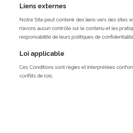
Liens externes
a
Notre Site peut contenir des liens vers des sites 
n’avons aucun contrôle sur le contenu et les prati
s
responsabilité de leurs politiques de confidentialit
i
Loi applicable
Ces Conditions sont régies et interprétées confor
n
conflits de lois.
o
G