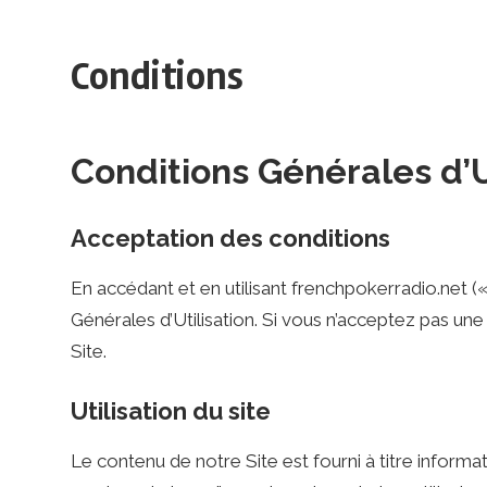
e
Conditions
n
Conditions Générales d’U
c
Acceptation des conditions
h
En accédant et en utilisant frenchpokerradio.net («
Générales d’Utilisation. Si vous n’acceptez pas une 
P
Site.
Utilisation du site
o
Le contenu de notre Site est fourni à titre inform