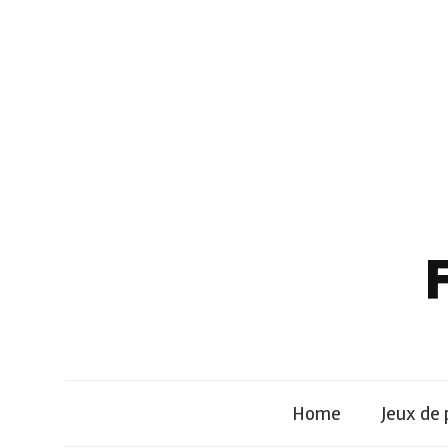
Skip
to
content
F
Home
Jeux de 
r