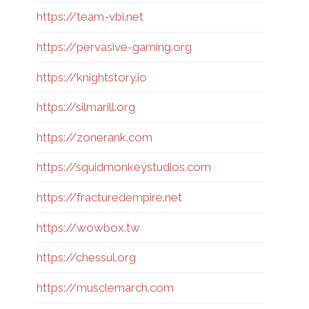
https://team-vbi.net
https://pervasive-gaming.org
https://knightstory.io
https://silmarill.org
https://zonerank.com
https://squidmonkeystudios.com
https://fracturedempire.net
https://wowbox.tw
https://chessul.org
https://musclemarch.com