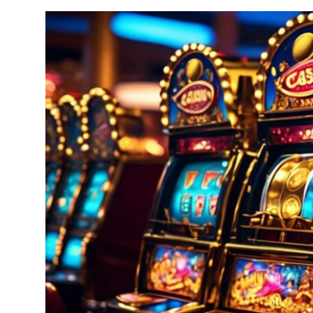
a
m
e
s