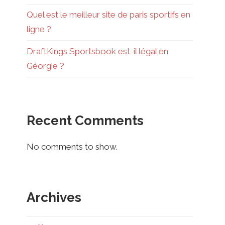
Quel est le meilleur site de paris sportifs en
ligne ?
DraftKings Sportsbook est-il légal en
Géorgie ?
Recent Comments
No comments to show.
Archives