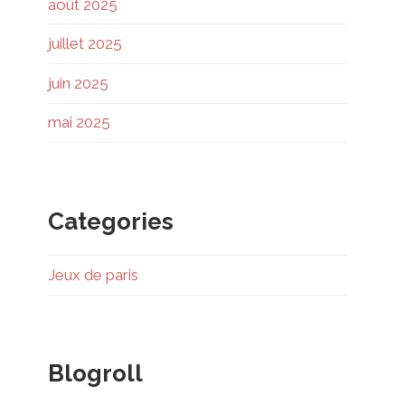
août 2025
juillet 2025
juin 2025
mai 2025
Categories
Jeux de paris
Blogroll