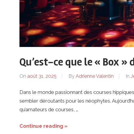
k
e
r
Qu’est-ce que le « Box » 
R
On
août 31, 2025
By
Adrienne Valentin
In
J
a
Dans le monde passionnant des courses hippiques,
d
sembler déroutants pour les néophytes. Aujourd’hu
qu’amateurs de courses, …
i
Continue reading »