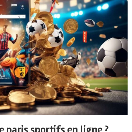
e paris sportifs en ligne ?