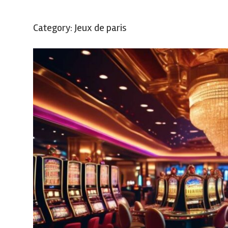
e
Category:
Jeux de paris
n
c
h
P
o