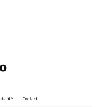
tialité
Contact