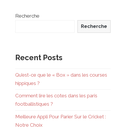
Recherche
Recherche
Recent Posts
Qu’est-ce que le « Box » dans les courses
hippiques ?
Comment lire les cotes dans les paris
footballistiques ?
Meilleure Appli Pour Parier Sur le Cricket :
Notre Choix