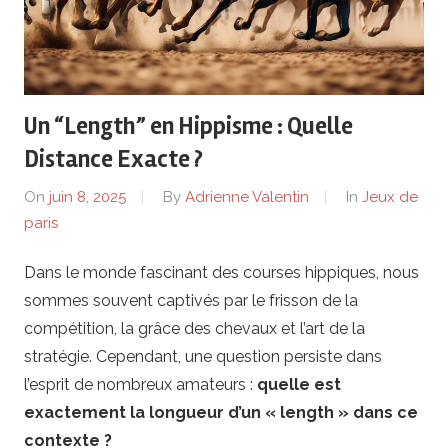
h
P
Un “Length” en Hippisme : Quelle
o
Distance Exacte ?
k
On
juin 8, 2025
By
Adrienne Valentin
In
Jeux de
paris
e
Dans le monde fascinant des courses hippiques, nous
r
sommes souvent captivés par le frisson de la
R
compétition, la grâce des chevaux et l’art de la
stratégie. Cependant, une question persiste dans
a
l’esprit de nombreux amateurs :
quelle est
exactement la longueur d’un « length » dans ce
d
contexte ?