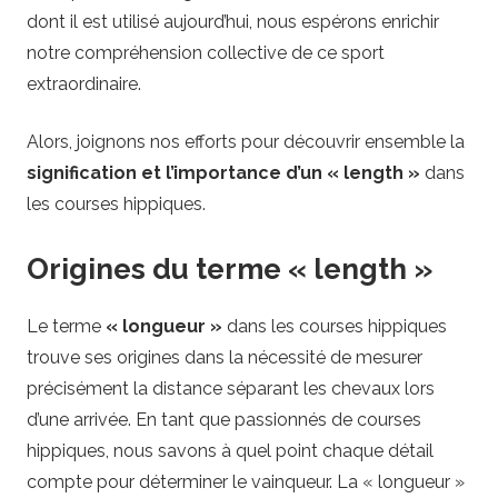
dont il est utilisé aujourd’hui, nous espérons enrichir
s
notre compréhension collective de ce sport
extraordinaire.
i
Alors, joignons nos efforts pour découvrir ensemble la
n
signification et l’importance d’un « length »
dans
o
les courses hippiques.
G
Origines du terme « length »
a
Le terme
« longueur »
dans les courses hippiques
trouve ses origines dans la nécessité de mesurer
m
précisément la distance séparant les chevaux lors
d’une arrivée. En tant que passionnés de courses
e
hippiques, nous savons à quel point chaque détail
s
compte pour déterminer le vainqueur. La « longueur »